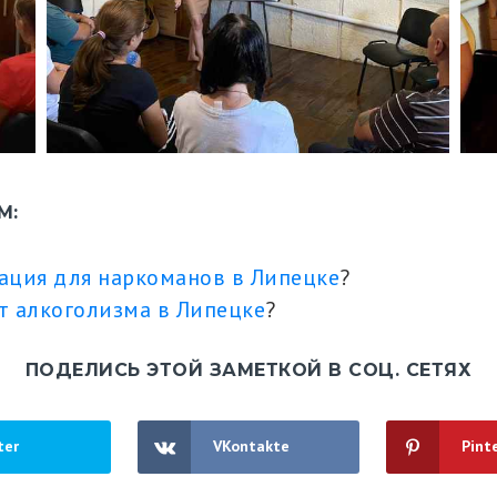
М:
ация для наркоманов в Липецке
?
т алкоголизма в Липецке
?
ПОДЕЛИСЬ ЭТОЙ ЗАМЕТКОЙ В СОЦ. СЕТЯХ
ter
VKontakte
Pint