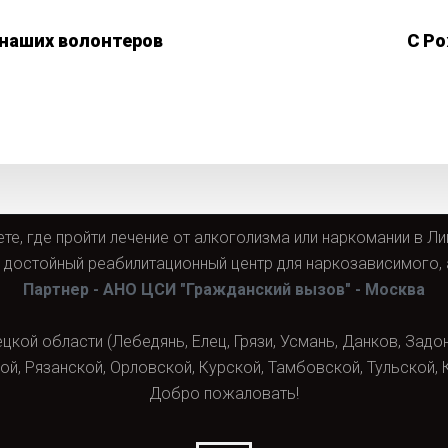
наших волонтеров
С Р
ете, где пройти лечение от алкоголизма или наркомании в Л
остойный реабилитационный центр для наркозависимого, 
Партнер - АНО ЦСИ "Гражданский вызов" - Москва
кой области (Лебедянь, Елец, Грязи, Усмань, Данков, Задон
й, Рязанской, Орловской, Курской, Тамбовской, Тульской,
Добро пожаловать!