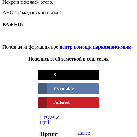
Искренне желаем этого.
АНО " Гражданский вызов"
ВАЖНО:
Полезная информация про
центр помощи наркозависимым
.
Поделись этой заметкой в соц. сетях
X
VKontakte
Pinterest
Предыду
щий
Далее
Приня