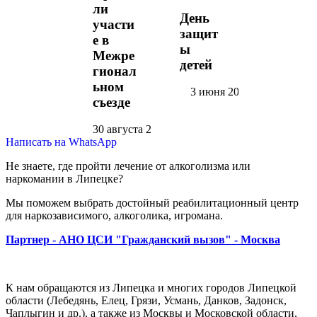
ли
День
участи
защит
е в
ы
Межре
детей
гионал
ьном
3 июня 2021
съезде
30 августа 2021
Написать на WhatsApp
Не знаете, где пройти лечение от алкоголизма или
наркомании в Липецке?
Мы поможем выбрать достойный реабилитационный центр
для наркозависимого, алкоголика, игромана.
Партнер - АНО ЦСИ "Гражданский вызов" - Москва
К нам обращаются из Липецка и многих городов Липецкой
области (Лебедянь, Елец, Грязи, Усмань, Данков, Задонск,
Чаплыгин и др.), а также из Москвы и Московской области,