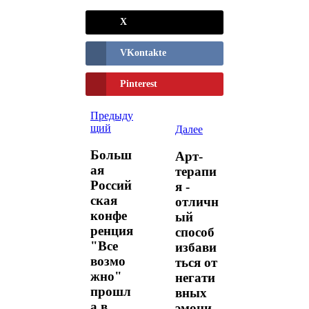
X
VKontakte
Pinterest
Предыду
щий
Далее
Больш
Арт-
ая
терапи
Россий
я -
ская
отличн
конфе
ый
ренция
способ
"Все
избави
возмо
ться от
жно"
негати
прошл
вных
а в
эмоци