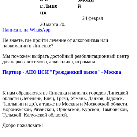
г.Липе
й
цк
24 февраля 2022
20 марта 2022
Написать на WhatsApp
Не знаете, где пройти лечение от алкоголизма или
наркомании в Липецке?
Мы поможем выбрать достойный реабилитационный центр
для наркозависимого, алкоголика, игромана.
Партнер - АНО ЦСИ "Гражданский вызов" - Москва
К нам обращаются из Липецка и многих городов Липецкой
области (Лебедянь, Елец, Грязи, Усмань, Данков, Задонск,
Чаплыгин и др.), а также из Москвы и Московской области,
Воронежской, Рязанской, Орловской, Курской, Тамбовской,
Тульской, Калужской областей.
Добро пожаловать!