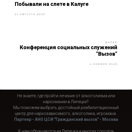
Побывали на слете в Калуге
21 АВГУСТА 2023
ДАЛЕЕ
Конференция социальных служений
"Вызов"
4 НОЯБРЯ 2023
Не знаете, где пройти лечение от алкоголизма или
наркомании в Липецке?
Мы поможем выбрать достойный реабилитационный
центр для наркозависимого, алкоголика, игромана.
Партнер - АНО ЦСИ "Гражданский вызов" - Москва
К нам обращаются из Липецка и многих городов