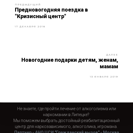
ПРЕДЫДУЩИЙ
Предновогодняя поездка в
"Кризисный центр"
17 ДЕКАБРЯ 2018
ДАЛЕЕ
Новогодние подарки детям, женам,
мамам
13 ЯНВАРЯ 2019
Не знаете, где пройти лечение от алкоголизма или
наркомании в Липецке?
Мы поможем выбрать достойный реабилитационный
центр для наркозависимого, алкоголика, игромана.
Партнер - АНО ЦСИ "Гражданский вызов" - Москва