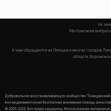
Не зна
Мы поможем выбрать д
К нам обращаются из Липецка и многих городов Липец
области, Воронежско
Добровольное восстанавливающее сообщество "Гражданский в
Без медикаментозная бесплатная анонимная помощь алкоголи
© 2009-2022. Все права защищены. Использование материалов б