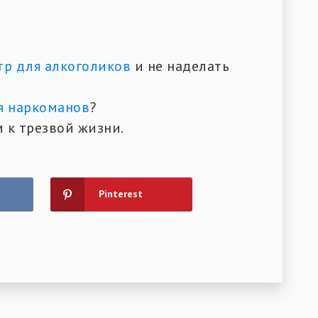
р для алкоголиков
и не наделать
я наркоманов
?
ом к трезвой жизни.
Pinterest