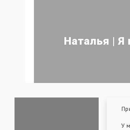
Наталья | Я
Пр
У 