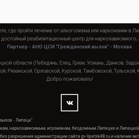
ете, где пройти лечение от алкоголизма или наркомании в Л
остойный реабилитационный центр для наркозависимого, 
Партнер - АНО ЦСИ "Гражданский вызов" - Москва
кой области (Лебедянь, Елец, Грязи, Усмань, Данков, Задон
й, Рязанской, Орловской, Курской, Тамбовской, Тульской,
Добро пожаловать!
ызов - Липецк".
кам, наркозависимым, игроманам, бездомным Липецке и Липецкой
ез разрешения администрации сайта gv-lipetsk48.ru и наличии ак