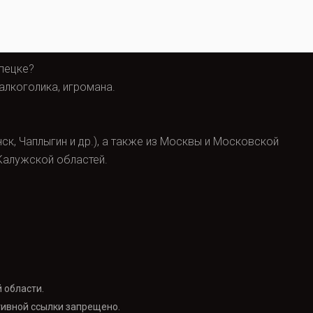
ипецке?
алкоголика, игромана.
ск, Чаплыгин и др.), а также из Москвы и Московской
 Калужской областей.
 области.
тивной ссылки запрещено.